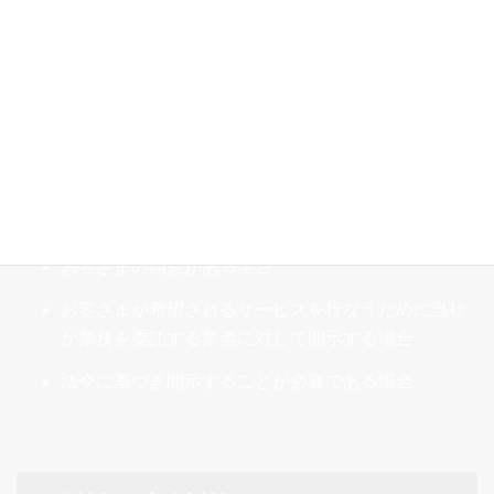
個人情報の第三者への開示・提供の禁止
正延寺は、お客さまよりお預かりした個人情
報を適切に管理し、次のいずれかに該当する
場合を除き、個人情報を第三者に開示いたし
ません。
お客さまの同意がある場合
お客さまが希望されるサービスを行なうために当社
が業務を委託する業者に対して開示する場合
法令に基づき開示することが必要である場合