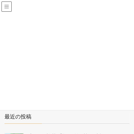
仙台霊園 林香院
2021年10月
HOME
2021年10月
2021年10月25日
お知らせ
マンション型永代供養墓「燈」をオ
ープンしました
最近の投稿